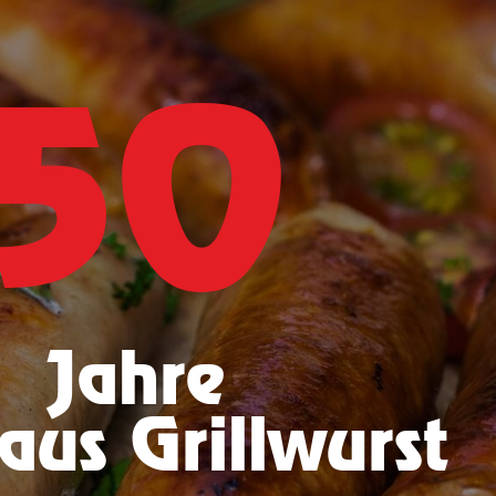
50
Jahre
us Grillwurst