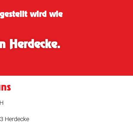
estellt wird wie
in Herdecke.
uns
bH
13 Herdecke