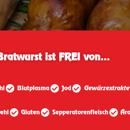
Bratwurst ist FREI von…
hl
Blutplasma
Jod
Gewürzextrakte
ehl
Gluten
Sepperatorenfleisch
Ar