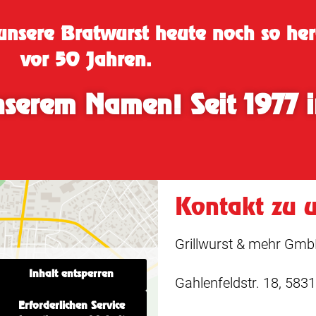
nsere Bratwurst heute noch so herg
vor 50 Jahren.
nserem Namen! Seit 1977 
Kontakt zu 
Grillwurst & mehr Gm
Inhalt entsperren
Gahlenfeldstr. 18, 583
Erforderlichen Service