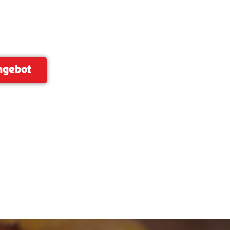
illwurst
ngebot