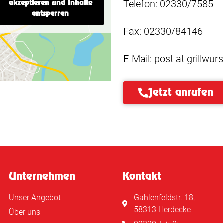
Telefon: 02330/7585
akzeptieren und Inhalte
entsperren
Fax: 02330/84146
E-Mail: post at grillwu
Jetzt anrufen
e Ostern! Und ein perfektes 
Unternehmen
Kontakt
Unser Angebot
Gahlenfeldstr. 18,
58313 Herdecke
Über uns