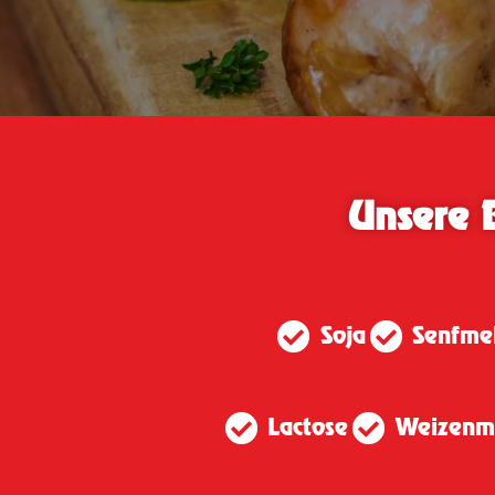
Unsere 
Soja
Senfme
Lactose
Weizenm